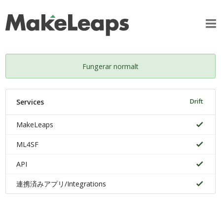
Fungerar normalt
Services
Drift
MakeLeaps
ML4SF
API
連携済みアプリ/Integrations