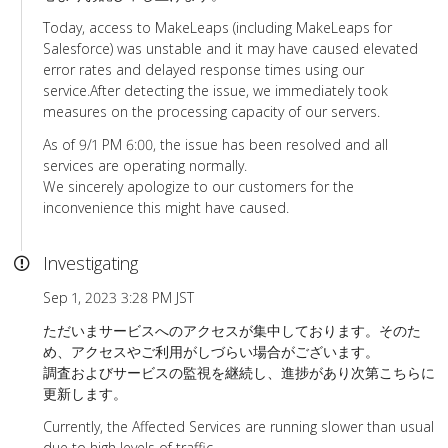
Today, access to MakeLeaps (including MakeLeaps for
Salesforce) was unstable and it may have caused elevated
error rates and delayed response times using our
service.After detecting the issue, we immediately took
measures on the processing capacity of our servers.
As of 9/1 PM 6:00, the issue has been resolved and all
services are operating normally.
We sincerely apologize to our customers for the
inconvenience this might have caused.
Investigating
Sep 1, 2023 3:28 PM JST
ただいまサービスへのアクセスが集中しております。そのた
め、アクセスやご利用がしづらい場合がございます。
調査およびサービスの監視を継続し、進捗があり次第こちらに
更新します。
Currently, the Affected Services are running slower than usual
due to high levels of traffic.