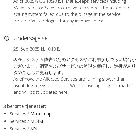
As of 2025/9/25 10:30 JST, MakeLeaps services (including
MakeLeaps for Salesforce) have recovered. The automatic
scaling system failed due to the outage at the service
provider.We apologize for any inconvenience.
Undersøgelse
25. Sep 2025 kl. 10:10 JST
現在、システム障害のためアクセスやご利用がしづらい場合が
ございます。調査およびサービスの監視を継続し、進捗があり
次第こちらに更新します。
As of now, the Affected Services are running slower than
usual due to system failure. We are investigating the matter
and will post updates here.
3 berørte tjenester
:
Services /
MakeLeaps
Services /
ML4SF
Services /
API