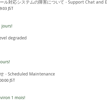
ステムの障害について - Support Chat and Email 
9:03 JST
jours!
vel degraded
ours!
cheduled Maintenance
00:00 JST
iron 1 mois!