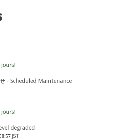
jours!
cheduled Maintenance
jours!
vel degraded
08:57 JST