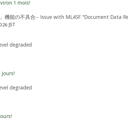
iron 1 mois!
合-- Issue with ML4SF "Document Data Revers
0:26 JST
vel degraded
jours!
vel degraded
ours!